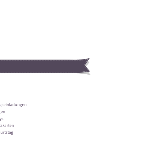
gseinladungen
gen
ys
skarten
urtstag