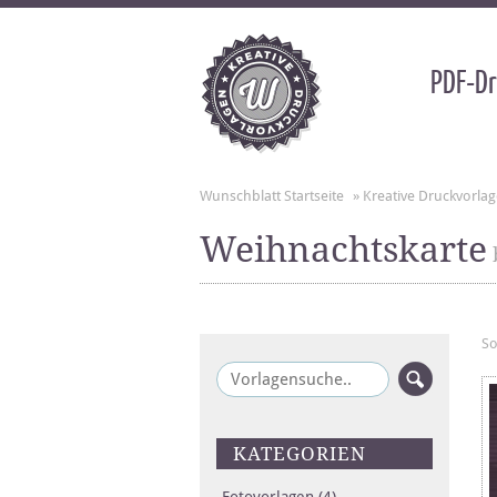
PDF-Dr
Wunschblatt Startseite
»
Kreative Druckvorla
Weihnachtskarte
So
KATEGORIEN