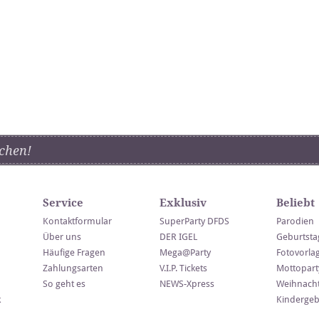
chen!
Service
Exklusiv
Beliebt
Kontaktformular
SuperParty DFDS
Parodien
Über uns
DER IGEL
Geburtsta
Häufige Fragen
Mega@Party
Fotovorla
Zahlungsarten
V.I.P. Tickets
Mottopart
So geht es
NEWS-Xpress
Weihnacht
k
Kindergeb