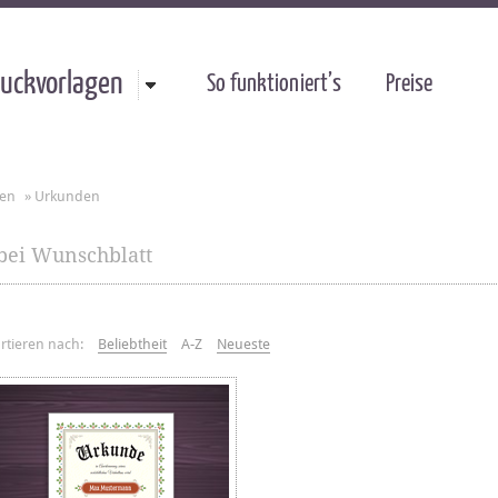
uckvorlagen
So funktioniert’s
Preise
gen
»
Urkunden
bei Wunschblatt
rtieren nach:
Beliebtheit
A-Z
Neueste