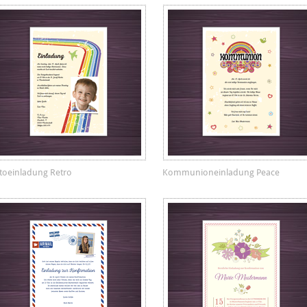
toeinladung Retro
Kommunioneinladung Peace