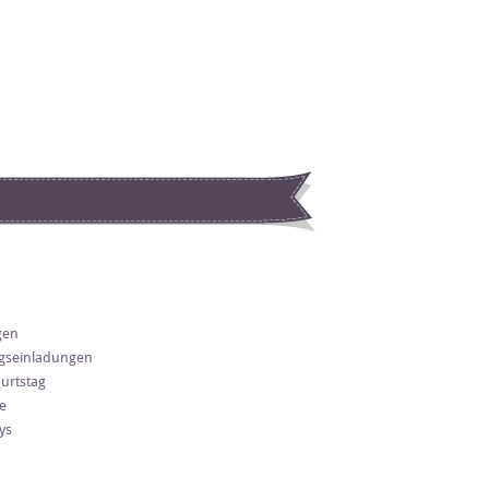
gen
gseinladungen
urtstag
e
ys