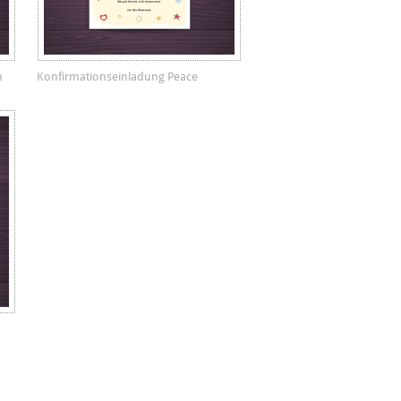
n
Konfirmationseinladung Peace