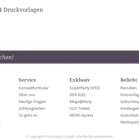
4 Druckvorlagen
chen!
Service
Exklusiv
Beliebt
Kontaktformular
SuperParty DFDS
Parodien
Über uns
DER IGEL
Fotovorla
Häufige Fragen
Mega@Party
Geburtsta
Zahlungsarten
V.I.P. Tickets
Kindergeb
So geht es
NEWS-Xpress
Gutschein
k
Mottopart
© copyright Wunschblatt GmbH. Alle Rechte vorbehalten.