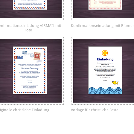
nfirmationseinladung AIRMAIL mit
Konfirmationseinladung mit Blume
Foto
iginelle christliche Einladung
Vorlage für christliche Feste