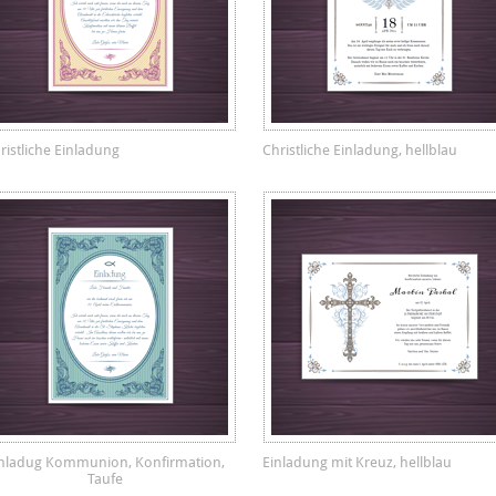
ristliche Einladung
Christliche Einladung, hellblau
inladug Kommunion, Konfirmation,
Einladung mit Kreuz, hellblau
Taufe