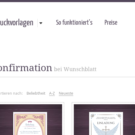
uckvorlagen
So funktioniert’s
Preise
onfirmation
bei Wunschblatt
rtieren nach:
Beliebtheit
A-Z
Neueste