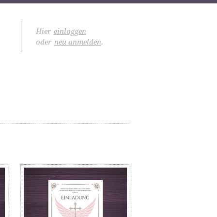
Hier
einloggen
oder
neu anmelden
.