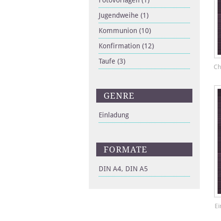
Fotovorlagen
(1)
Jugendweihe
(1)
Kommunion
(10)
Konfirmation
(12)
Taufe
(3)
Ch
GENRE
Einladung
FORMATE
DIN A4, DIN A5
E