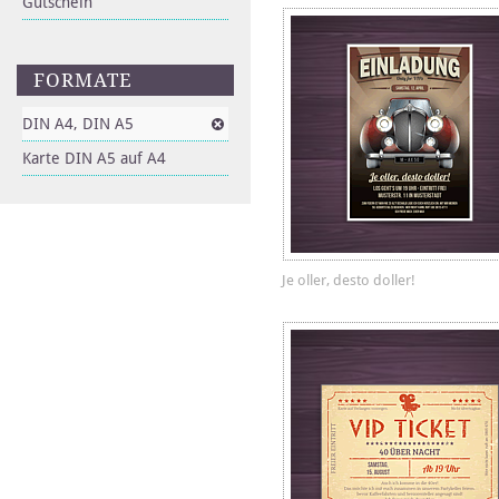
Gutschein
FORMATE
DIN A4, DIN A5
Karte DIN A5 auf A4
Je oller, desto doller!