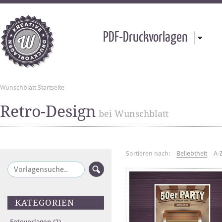
PDF-Druckvorlagen
Wunschblatt Startseite
Retro-Design
bei Wunschblatt
Sortieren nach:
Beliebtheit
A-
KATEGORIEN