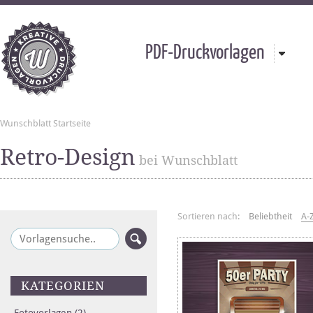
PDF-Druckvorlagen
Wunschblatt Startseite
Retro-Design
bei Wunschblatt
Sortieren nach:
Beliebtheit
A-
KATEGORIEN