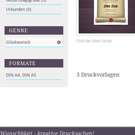
Geburtstagsgrüße
(3)
Urkunden
(3)
GENRE
Club der alten Säcke
Glückwunsch
FORMATE
3 Druckvorlagen
DIN A4, DIN A5
Wunschblatt - kreative Drucksachen!