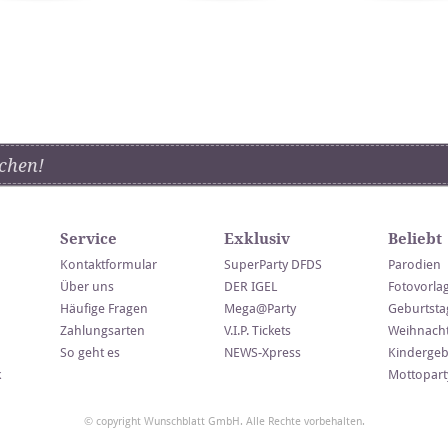
chen!
Service
Exklusiv
Beliebt
Kontaktformular
SuperParty DFDS
Parodien
Über uns
DER IGEL
Fotovorla
Häufige Fragen
Mega@Party
Geburtsta
Zahlungsarten
V.I.P. Tickets
Weihnacht
So geht es
NEWS-Xpress
Kindergeb
k
Mottopart
© copyright Wunschblatt GmbH. Alle Rechte vorbehalten.