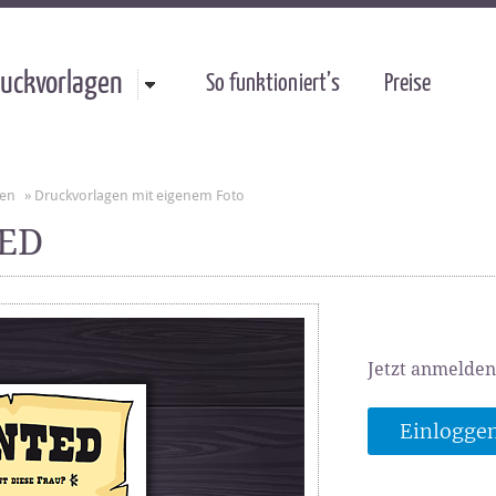
uckvorlagen
So funktioniert’s
Preise
gen
»
Druckvorlagen mit eigenem Foto
TED
Jetzt anmelden
Einlogge