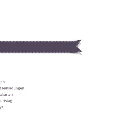
gen
gseinladungen
skarten
urtstag
ys