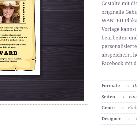
Gestalte mit di
originelle Gebu
WANTED-Plakat
Vorlage kannst
bearbeiten und
personalisiert
abspeichern, h
Facebook mit d
D
Formate
→
ein
Seiten
→
Ein
Genre
→
Designer
→