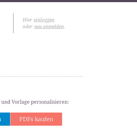
Hier
einloggen
oder
neu anmelden
.
 und Vorlage personalisieren:
n
PDFs kaufen