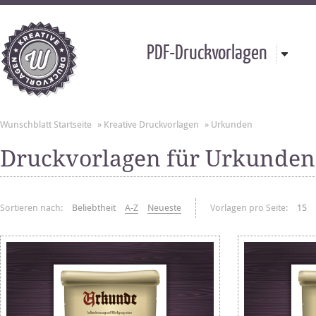
PDF-Druckvorlagen
Wunschblatt Startseite
»
Kreative Druckvorlagen
»
Urkunden
Druckvorlagen für Urkunden
Sortieren nach:
Beliebtheit
A-Z
Neueste
Vorlagen pro Seite:
15