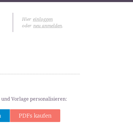
Hier
einloggen
oder
neu anmelden
.
 und Vorlage personalisieren:
n
PDFs kaufen