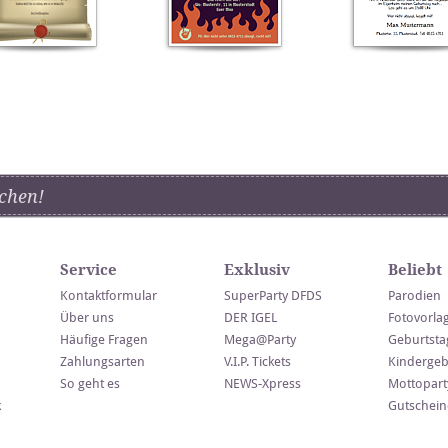
chen!
Service
Exklusiv
Beliebt
Kontaktformular
SuperParty DFDS
Parodien
Über uns
DER IGEL
Fotovorla
Häufige Fragen
Mega@Party
Geburtsta
Zahlungsarten
V.I.P. Tickets
Kindergeb
So geht es
NEWS-Xpress
Mottopart
k
Gutschein