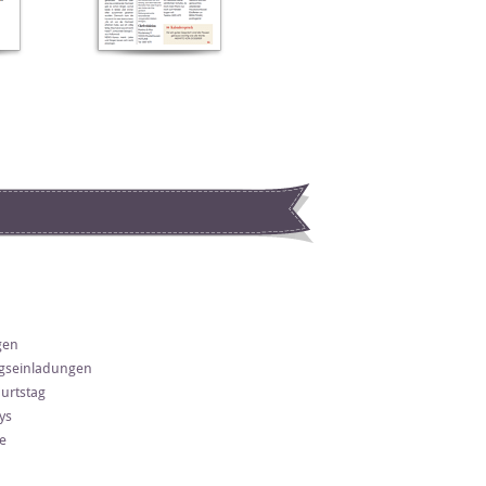
gen
gseinladungen
urtstag
ys
e