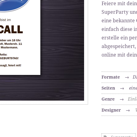
Feiere mit dei
SuperParty und
eine bekannte 
einfach diese 
erstelle ein p
abgespeichert,
online mit dei
D
Formate
→
ein
Seiten
→
Ein
Genre
→
Designer
→