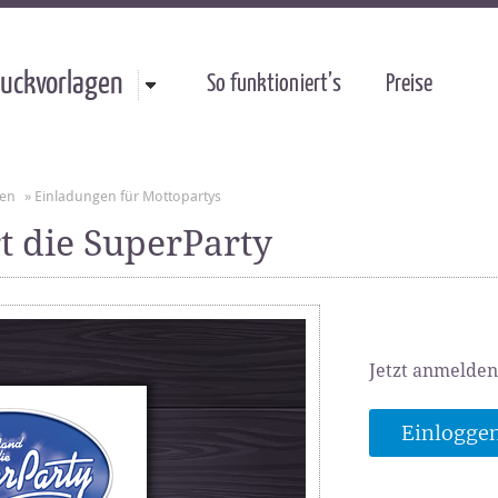
uckvorlagen
So funktioniert’s
Preise
gen
»
Einladungen für Mottopartys
t die SuperParty
Jetzt anmelden
Einlogge