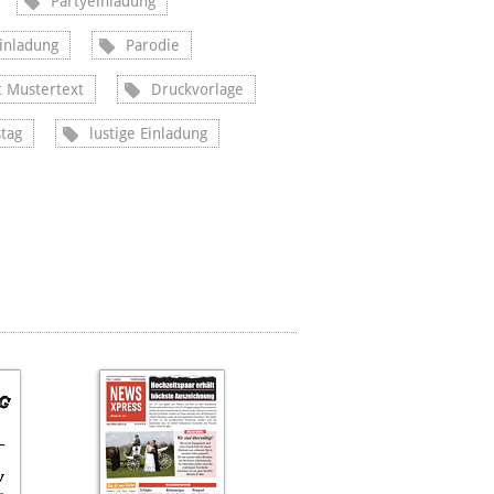
Partyeinladung
inladung
Parodie
t Mustertext
Druckvorlage
tag
lustige Einladung