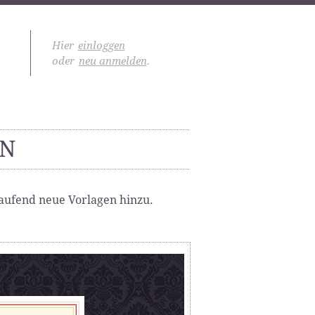
Hier
einloggen
oder
neu anmelden
.
EN
laufend neue Vorlagen hinzu.