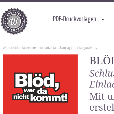
PDF-Druckvorlagen
Wunschblatt Startseite
»
Kreative Druckvorlagen
»
Mega@Party
BLÖD
Schlu
Einla
Mit u
erst