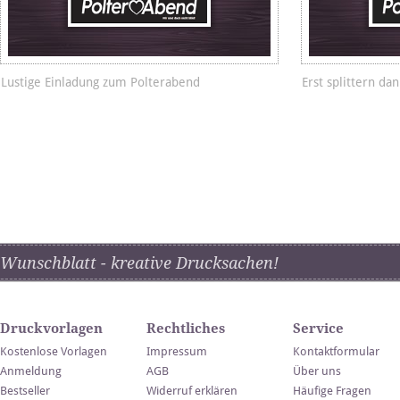
Lustige Einladung zum Polterabend
Erst splittern dan
Wunschblatt - kreative Drucksachen!
Druckvorlagen
Rechtliches
Service
Kostenlose Vorlagen
Impressum
Kontaktformular
Anmeldung
AGB
Über uns
Bestseller
Widerruf erklären
Häufige Fragen