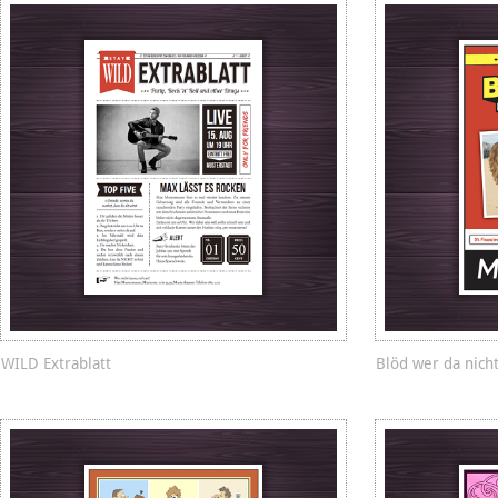
WILD Extrablatt
Blöd wer da nich