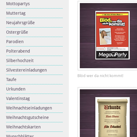
Mottopartys
Muttertag
Neujahrsgrüße
Ostergrüße
Parodien
Polterabend
Silberhochzeit
Silvestereinladungen
Blöd wer da nicht kommt!
Taufe
Urkunden
Valentinstag
Weihnachtseinladungen
Weihnachtsgutscheine
Weihnachtskarten
Wunschblätter