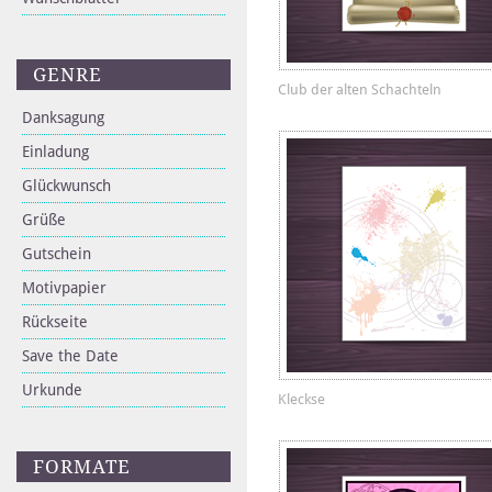
GENRE
Club der alten Schachteln
Danksagung
Einladung
Glückwunsch
Grüße
Gutschein
Motivpapier
Rückseite
Save the Date
Urkunde
Kleckse
FORMATE