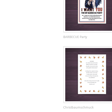
BARBECUE Party
Christbaumschmuck