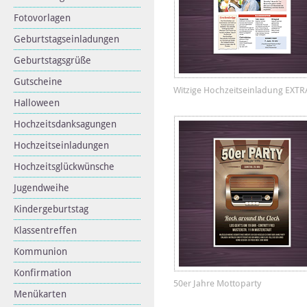
Fotovorlagen
Geburtstagseinladungen
Geburtstagsgrüße
Gutscheine
Witzige Hochzeitseinladung EXTR
Halloween
Hochzeitsdanksagungen
Hochzeitseinladungen
Hochzeitsglückwünsche
Jugendweihe
Kindergeburtstag
Klassentreffen
Kommunion
Konfirmation
50er Jahre Mottoparty
Menükarten