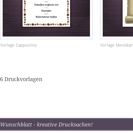
Vorlage Cappuccino
Vorlage Menükar
6 Druckvorlagen
Wunschblatt - kreative Drucksachen!