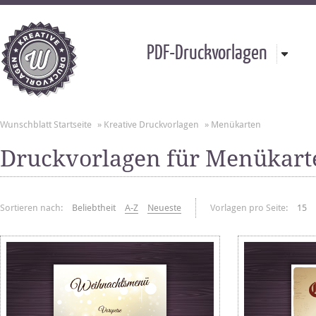
PDF-Druckvorlagen
Wunschblatt Startseite
»
Kreative Druckvorlagen
»
Menükarten
Druckvorlagen für Menükart
Sortieren nach:
Beliebtheit
A-Z
Neueste
Vorlagen pro Seite:
15