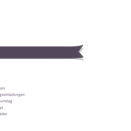
gen
gseinladungen
urtstag
ys
tter