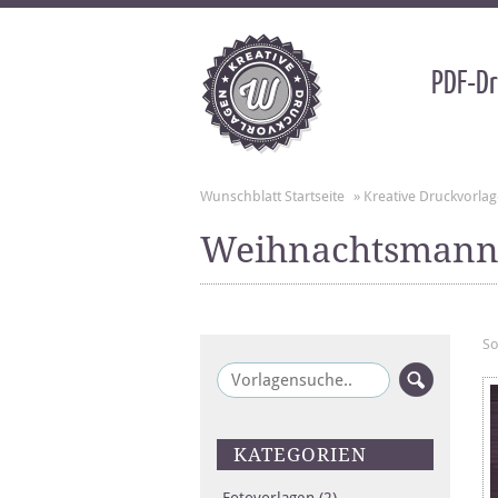
PDF-Dr
Wunschblatt Startseite
»
Kreative Druckvorla
Weihnachtsman
So
KATEGORIEN