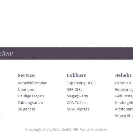
chen!
Service
Exklusiv
Beliebt
Kontaktformular
SuperParty DFDS
Parodien
Über uns
DER IGEL
Fotovorla
Häufige Fragen
Mega@Party
Geburtsta
Zahlungsarten
V.I.P. Tickets
Kindergeb
So geht es
NEWS-Xpress
Mottopart
k
Wunschblä
© copyright Wunschblatt GmbH. Alle Rechte vorbehalten.