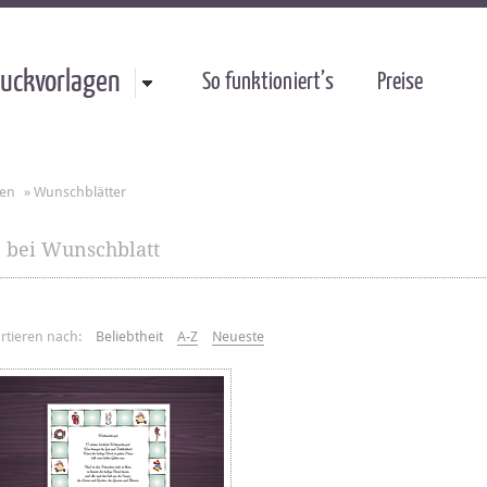
uckvorlagen
So funktioniert’s
Preise
gen
»
Wunschblätter
n
bei Wunschblatt
rtieren nach:
Beliebtheit
A-Z
Neueste