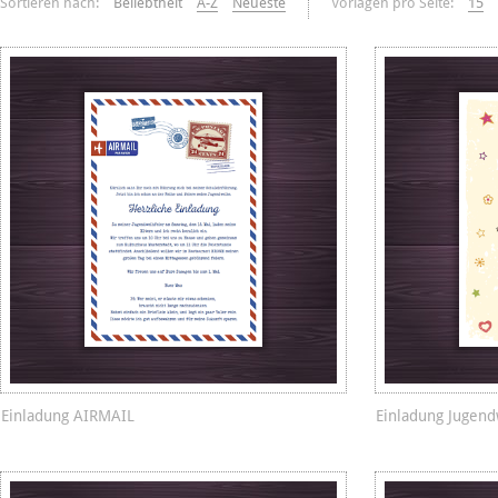
Sortieren nach:
Beliebtheit
A-Z
Neueste
Vorlagen pro Seite:
15
Einladung AIRMAIL
Einladung Jugen