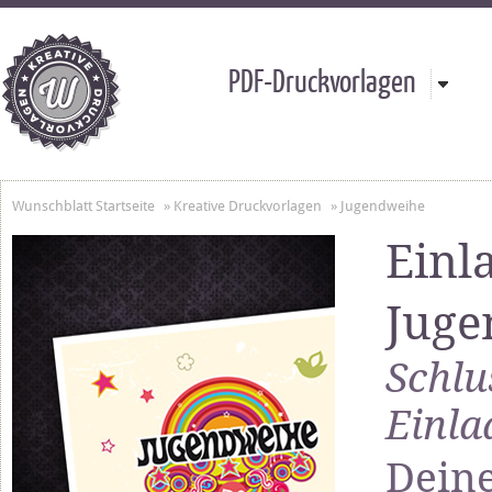
PDF-Druckvorlagen
Wunschblatt Startseite
»
Kreative Druckvorlagen
»
Jugendweihe
Einl
Juge
Schlu
Einla
Deine