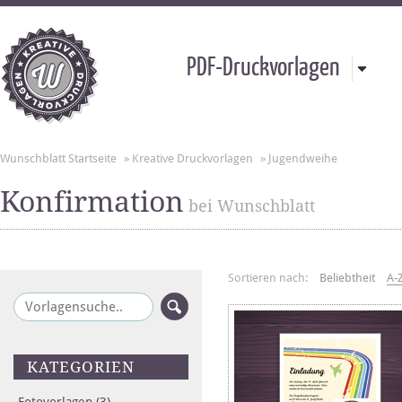
PDF-Druckvorlagen
Wunschblatt Startseite
»
Kreative Druckvorlagen
»
Jugendweihe
Konfirmation
bei Wunschblatt
Sortieren nach:
Beliebtheit
A-
KATEGORIEN