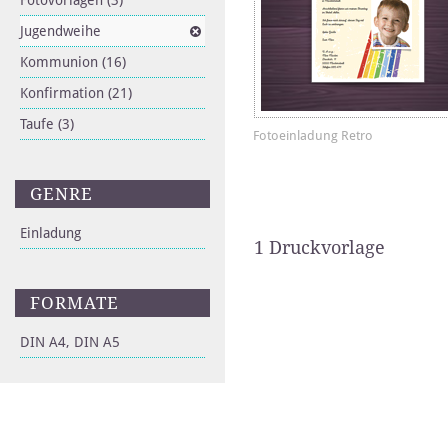
Fotovorlagen
(3)
Jugendweihe
Kommunion
(16)
Konfirmation
(21)
Taufe
(3)
Fotoeinladung Retro
GENRE
Einladung
1 Druckvorlage
FORMATE
DIN A4, DIN A5