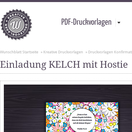
PDF-Druckvorlagen
Wunschblatt Startseite
»
Kreative Druckvorlagen
»
Druckvorlagen Konfirmat
Einladung KELCH mit Hostie