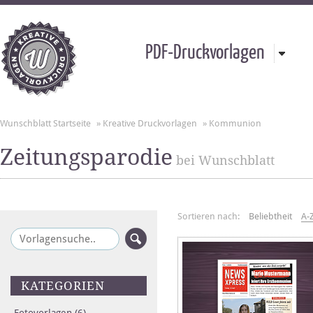
PDF-Druckvorlagen
Wunschblatt Startseite
»
Kreative Druckvorlagen
»
Kommunion
Zeitungsparodie
bei Wunschblatt
Sortieren nach:
Beliebtheit
A-
KATEGORIEN