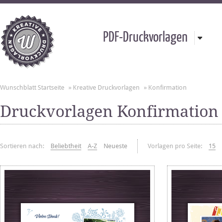
PDF-Druckvorlagen
Wunschblatt Startseite
»
Kreative Druckvorlagen
»
Konfirmation
Druckvorlagen Konfirmation
Sortieren nach:
Beliebtheit
A-Z
Neueste
Vorlagen pro Seite:
15