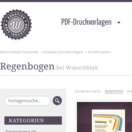
PDF-Druckvorlagen
Wunschblatt Startseite
»
Kreative Druckvorlagen
»
Konfirmation
Regenbogen
bei Wunschblatt
Sortieren nach:
Beliebtheit
A-
KATEGORIEN