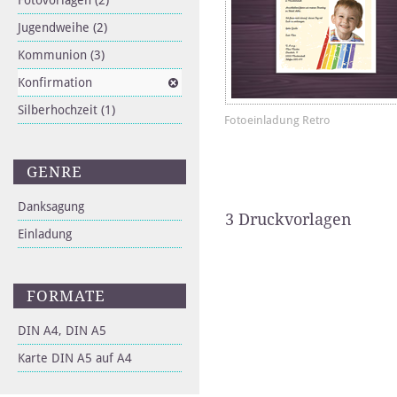
Fotovorlagen
(2)
Jugendweihe
(2)
Kommunion
(3)
Konfirmation
Silberhochzeit
(1)
Fotoeinladung Retro
GENRE
Danksagung
3 Druckvorlagen
Einladung
FORMATE
DIN A4, DIN A5
Karte DIN A5 auf A4