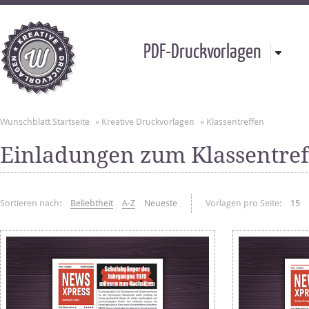
PDF-Druckvorlagen
Wunschblatt Startseite
»
Kreative Druckvorlagen
»
Klassentreffen
Einladungen zum Klassentre
Sortieren nach:
Beliebtheit
A-Z
Neueste
Vorlagen pro Seite:
15