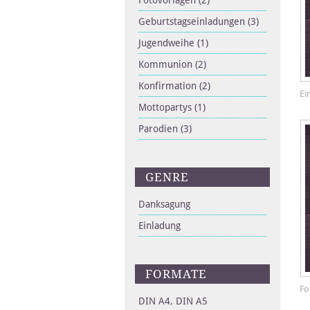
Fotovorlagen
(2)
Geburtstagseinladungen
(3)
Jugendweihe
(1)
Kommunion
(2)
Konfirmation
(2)
Ei
Mottopartys
(1)
Parodien
(3)
GENRE
Danksagung
Einladung
FORMATE
Fo
DIN A4, DIN A5