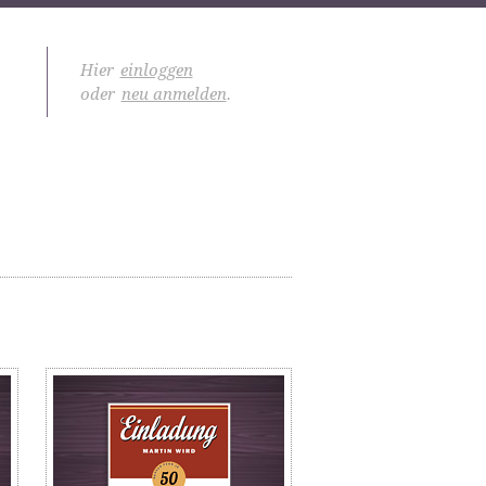
Hier
einloggen
oder
neu anmelden
.