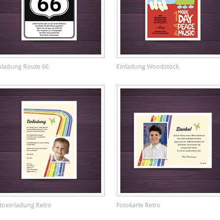
nladung Route 66
Einladung Woodstock
toeinladung Retro
Fotokarte Retro