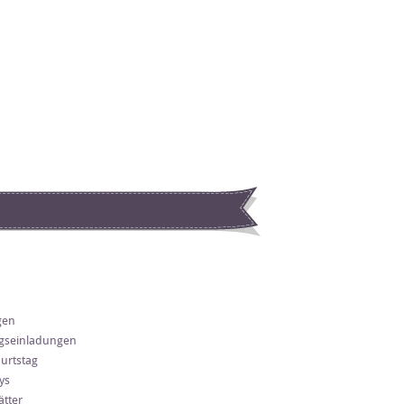
gen
gseinladungen
urtstag
ys
tter