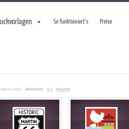
uckvorlagen
So funktioniert’s
Preise
rtieren nach:
Beliebtheit
A-Z
Neueste