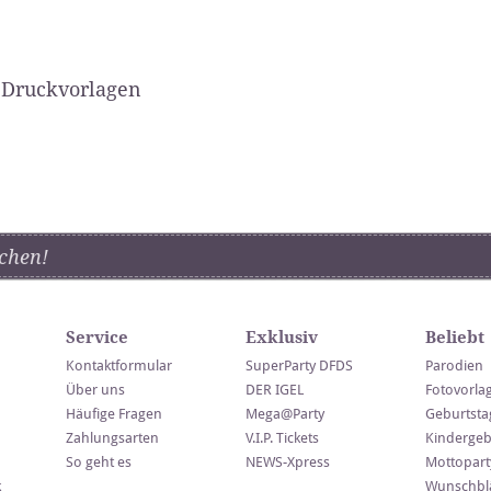
 Druckvorlagen
chen!
Service
Exklusiv
Beliebt
Kontaktformular
SuperParty DFDS
Parodien
Über uns
DER IGEL
Fotovorla
Häufige Fragen
Mega@Party
Geburtsta
Zahlungsarten
V.I.P. Tickets
Kindergeb
So geht es
NEWS-Xpress
Mottopart
k
Wunschblä