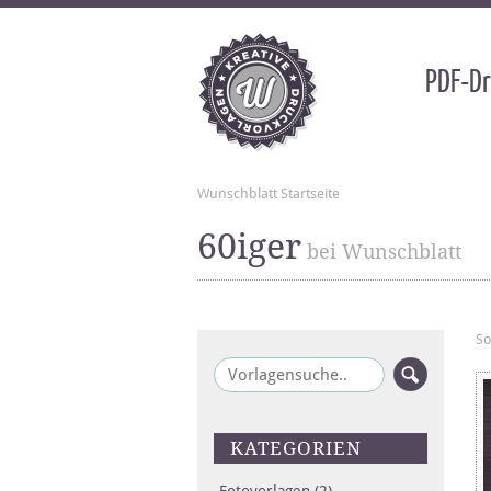
PDF-Dr
Wunschblatt Startseite
60iger
bei Wunschblatt
So
KATEGORIEN