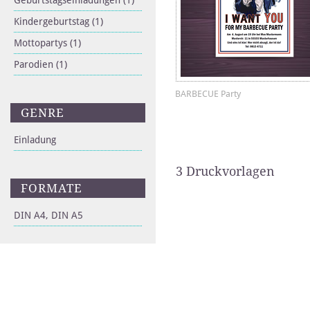
Geburtstagseinladungen
(1)
Kindergeburtstag
(1)
Mottopartys
(1)
Parodien
(1)
BARBECUE Party
GENRE
Einladung
3 Druckvorlagen
FORMATE
DIN A4, DIN A5