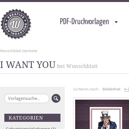
PDF-Druckvorlagen
Wunschblatt Startseite
I WANT YOU
bei Wunschblatt
Sortieren nach:
Beliebtheit
A-
KATEGORIEN