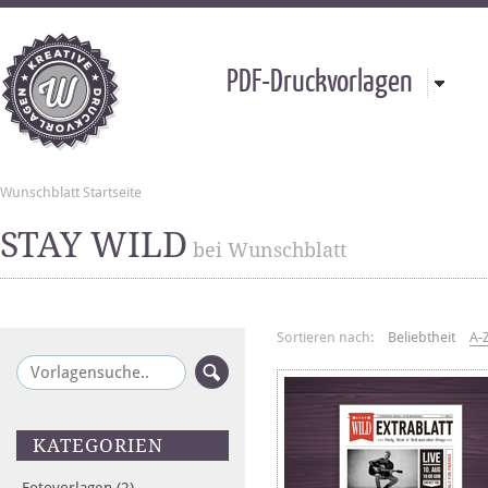
PDF-Druckvorlagen
Wunschblatt Startseite
STAY WILD
bei Wunschblatt
Sortieren nach:
Beliebtheit
A-
KATEGORIEN