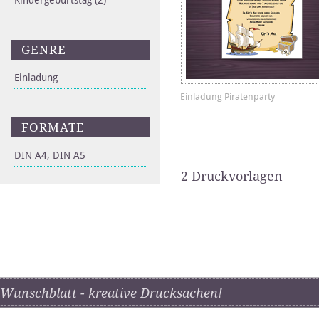
Kindergeburtstag
(2)
GENRE
Einladung
Einladung Piratenparty
FORMATE
DIN A4, DIN A5
2 Druckvorlagen
Wunschblatt - kreative Drucksachen!