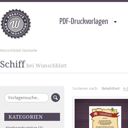
PDF-Druckvorlagen
Wunschblatt Startseite
Schiff
bei Wunschblatt
Sortieren nach:
Beliebtheit
A-
KATEGORIEN