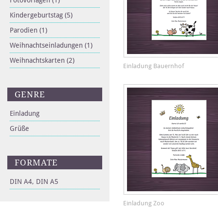
Fotovorlagen
(1)
Kindergeburtstag
(5)
Parodien
(1)
Weihnachtseinladungen
(1)
Weihnachtskarten
(2)
Einladung Bauernhof
GENRE
Einladung
Grüße
FORMATE
DIN A4, DIN A5
Einladung Zoo