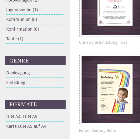
Fotovorlagen
(2)
Jugendweihe
(1)
Kommunion
(6)
Konfirmation
(6)
Taufe
(1)
Christliche Einladung, rosa
GENRE
Danksagung
Einladung
FORMATE
DIN A4, DIN A5
Karte DIN A5 auf A4
Fotoeinladung Retro