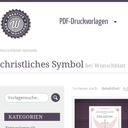
PDF-Druckvorlagen
Wunschblatt Startseite
christliches Symbol
bei Wunschblatt
Sortieren nach:
Beliebtheit
A-
KATEGORIEN