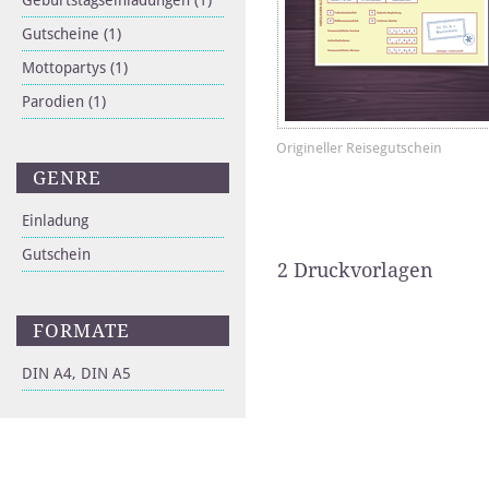
Geburtstagseinladungen
(1)
Gutscheine
(1)
Mottopartys
(1)
Parodien
(1)
Origineller Reisegutschein
GENRE
Einladung
Gutschein
2 Druckvorlagen
FORMATE
DIN A4, DIN A5