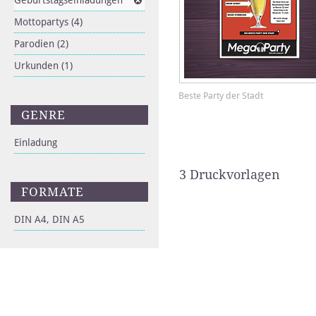
Geburtstagseinladungen
Mottopartys
(4)
Parodien
(2)
Urkunden
(1)
Beste Party der Stadt
GENRE
Einladung
3 Druckvorlagen
FORMATE
DIN A4, DIN A5