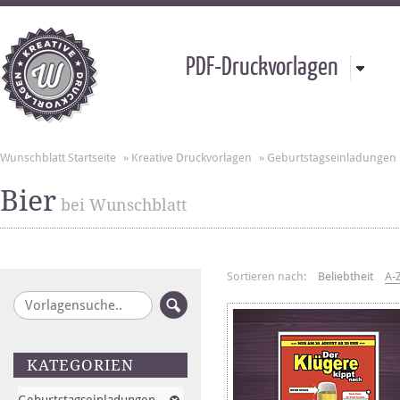
PDF-Druckvorlagen
Wunschblatt Startseite
»
Kreative Druckvorlagen
»
Geburtstagseinladungen
Bier
bei Wunschblatt
Sortieren nach:
Beliebtheit
A-
KATEGORIEN