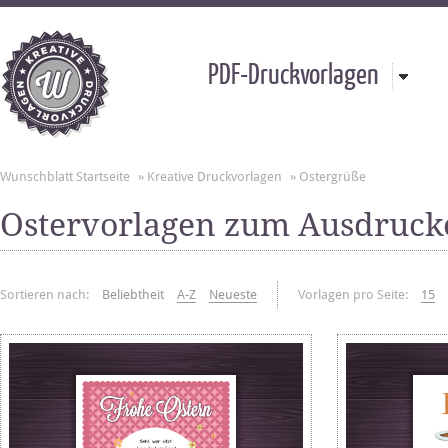
PDF-Druckvorlagen
Wunschblatt Startseite
»
Kreative Druckvorlagen
»
Ostergrüße
Ostervorlagen zum Ausdruck
Sortieren nach:
Beliebtheit
A-Z
Neueste
Vorlagen pro Seite:
15