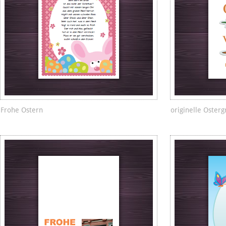
Frohe Ostern
originelle Oster