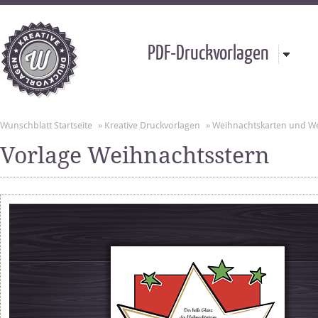
PDF-Druckvorlagen
Wunschblatt Startseite
»
Kreative Druckvorlagen
»
Weihnachtskarten und W
Vorlage Weihnachtsstern