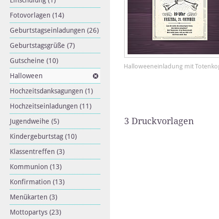
Einschulung
(1)
Fotovorlagen
(14)
Geburtstagseinladungen
(26)
Geburtstagsgrüße
(7)
Gutscheine
(10)
Halloweeneinladung mit Totenko
Halloween
Hochzeitsdanksagungen
(1)
Hochzeitseinladungen
(11)
3 Druckvorlagen
Jugendweihe
(5)
Kindergeburtstag
(10)
Klassentreffen
(3)
Kommunion
(13)
Konfirmation
(13)
Menükarten
(3)
Mottopartys
(23)