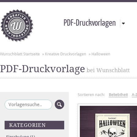
PDF-Druckvorlagen
Wunschblatt Startseite
»
Kreative Druckvorlagen
»
Halloween
PDF-Druckvorlage
bei Wunschblatt
Sortieren nach:
Beliebtheit
A-
KATEGORIEN