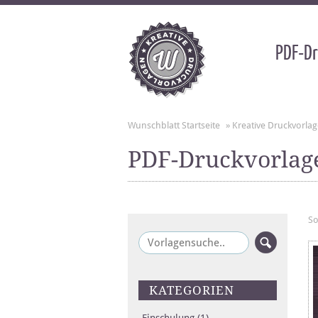
PDF-Dr
Wunschblatt Startseite
»
Kreative Druckvorla
PDF-Druckvorlag
So
KATEGORIEN