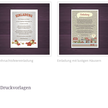
ihnachtsfeiereinladung
Einladung mit lustigen Häusern
 Druckvorlagen