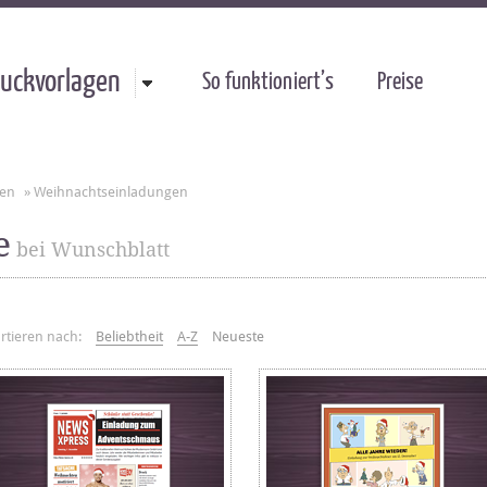
uckvorlagen
So funktioniert’s
Preise
gen
»
Weihnachtseinladungen
e
bei Wunschblatt
rtieren nach:
Beliebtheit
A-Z
Neueste