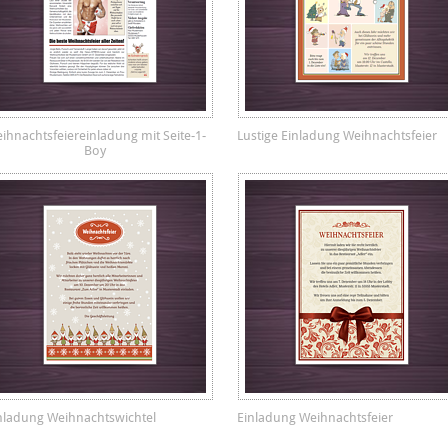
ihnachtsfeiereinladung mit Seite-1-
Lustige Einladung Weihnachtsfeier
Boy
nladung Weihnachtswichtel
Einladung Weihnachtsfeier