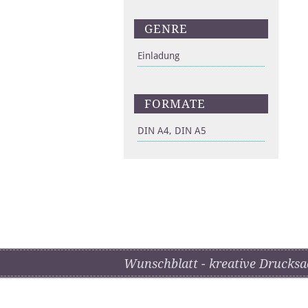
GENRE
Einladung
FORMATE
DIN A4, DIN A5
Wunschblatt - kreative Drucksa