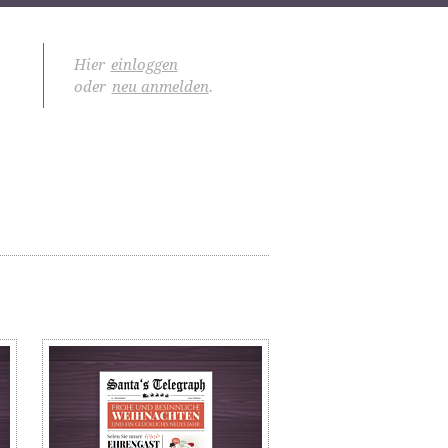
Hier
einloggen
oder
neu anmelden
.