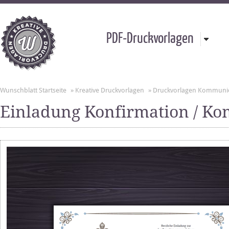
PDF-Druckvorlagen
Wunschblatt Startseite
»
Kreative Druckvorlagen
»
Druckvorlagen Kommuni
Einladung Konfirmation / K