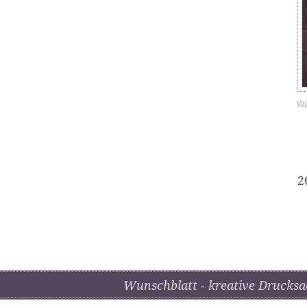
Wu
2
Wunschblatt - kreative Drucksa