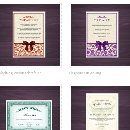
nladung Weihnachtsfeier
Elegante Einladung