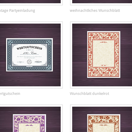
ntage Partyeinladung
weihnachtliches Wunschblatt
rtgutschein
Wunschblatt dunkelrot