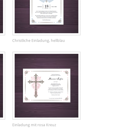
Christliche Einladung, hellblau
Einladung mit rosa Kreuz