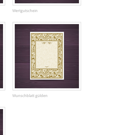
Wertgutschein
Wunschblatt gülden