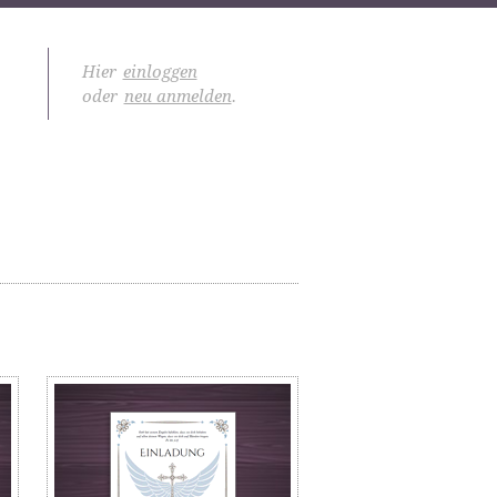
Hier
einloggen
oder
neu anmelden
.