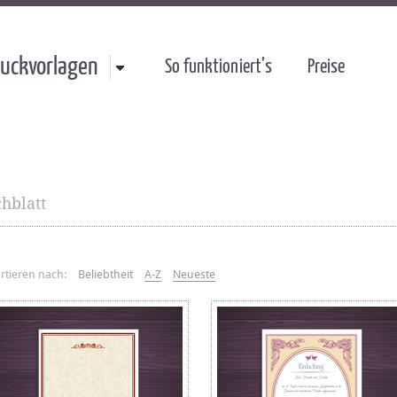
uckvorlagen
So funktioniert’s
Preise
hblatt
rtieren nach:
Beliebtheit
A-Z
Neueste