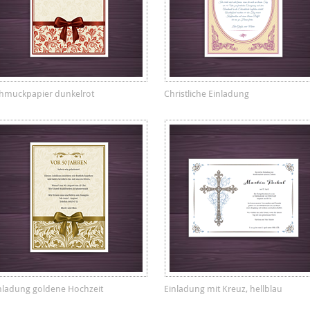
hmuckpapier dunkelrot
Christliche Einladung
nladung goldene Hochzeit
Einladung mit Kreuz, hellblau