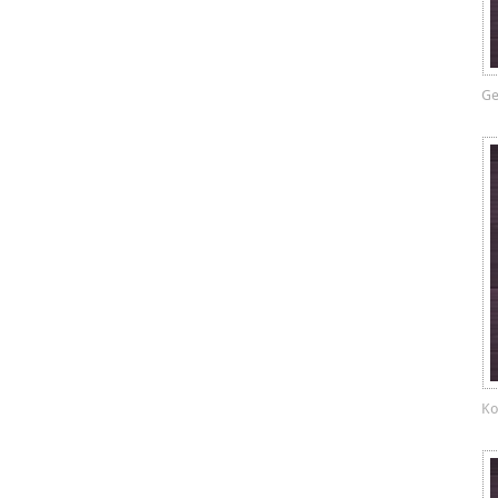
Ge
Ko