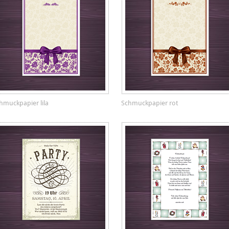
hmuckpapier lila
Schmuckpapier rot