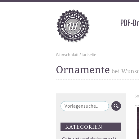
PDF-Dr
Wunschblatt Startseite
Ornamente
bei Wunsc
So
KATEGORIEN