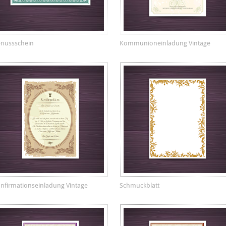
nussschein
Kommunioneinladung Vintage
nfirmationseinladung Vintage
Schmuckblatt