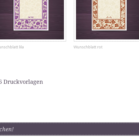
nschblatt lila
Wunschblatt rot
6 Druckvorlagen
chen!