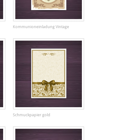
Kommunioneinladung Vintage
Schmuckpapier gold