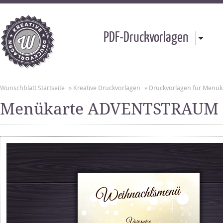
PDF-Druckvorlagen
Wunschblatt Startseite
»
Kreative Druckvorlagen
»
Druckvorlagen für Menük
Menükarte ADVENTSTRAUM