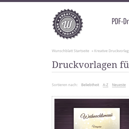
PDF-Dr
Wunschblatt Startseite
»
Kreative Druckvorla
Druckvorlagen f
Sortieren nach:
Beliebtheit
A-Z
Neueste