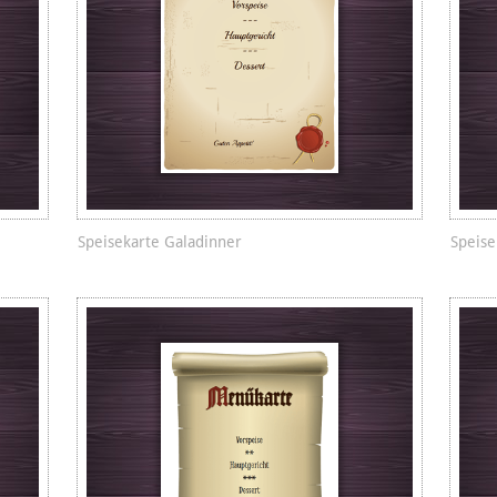
Speisekarte Galadinner
Speis