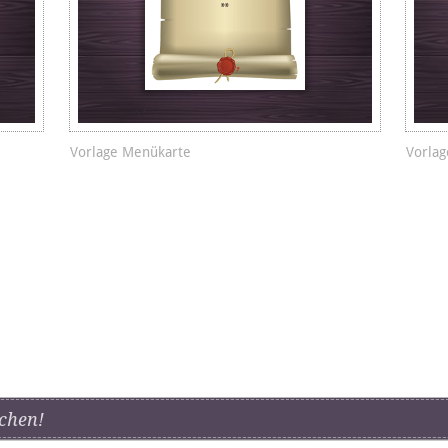
Vorlage Menükarte
Vorla
chen!