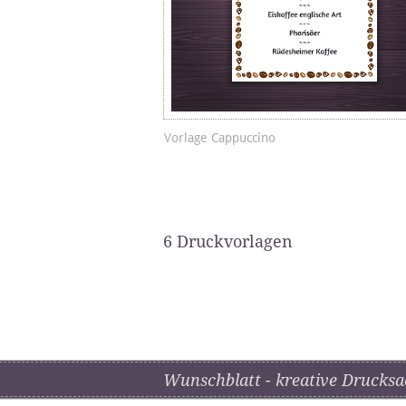
Vorlage Cappuccino
6 Druckvorlagen
Wunschblatt - kreative Drucksa