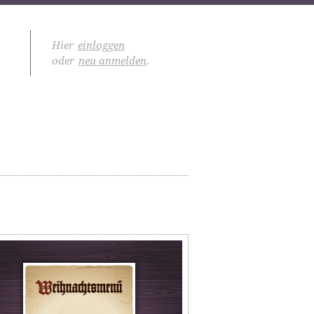
Hier
einloggen
oder
neu anmelden
.