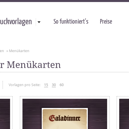
uckvorlagen
So funktioniert’s
Preise
gen
»
Menükarten
ür Menükarten
Vorlagen pro Seite:
15
30
60