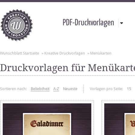
PDF-Druckvorlagen
Wunschblatt Startseite
»
Kreative Druckvorlagen
»
Menükarten
Druckvorlagen für Menükart
Sortieren nach:
Beliebtheit
A-Z
Neueste
Vorlagen pro Seite:
15