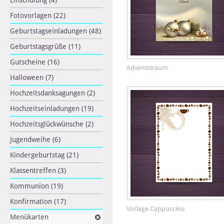
Einschulung
(4)
Fotovorlagen
(22)
Geburtstagseinladungen
(48)
Geburtstagsgrüße
(11)
Gutscheine
(16)
Adventstraum
Halloween
(7)
Hochzeitsdanksagungen
(2)
Hochzeitseinladungen
(19)
Hochzeitsglückwünsche
(2)
Jugendweihe
(6)
Kindergeburtstag
(21)
Klassentreffen
(3)
Kommunion
(19)
Konfirmation
(17)
Vorlage Cappuccino
Menükarten