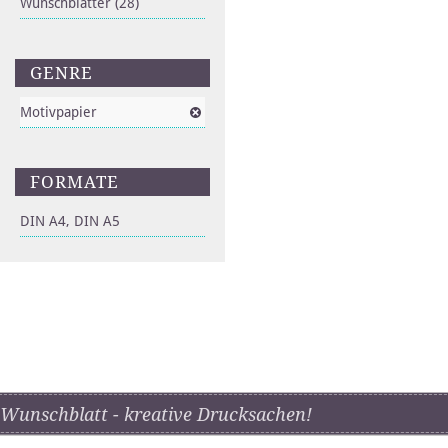
Wunschblätter
(28)
GENRE
Motivpapier
FORMATE
DIN A4, DIN A5
Wunschblatt - kreative Drucksachen!