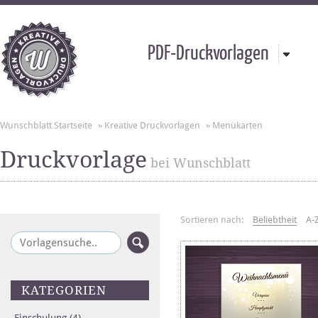
PDF-Druckvorlagen
Wunschblatt Startseite
»
Kreative Druckvorlagen
»
Menükarten
Druckvorlage
bei Wunschblatt
Sortieren nach:
Beliebtheit
A-
KATEGORIEN