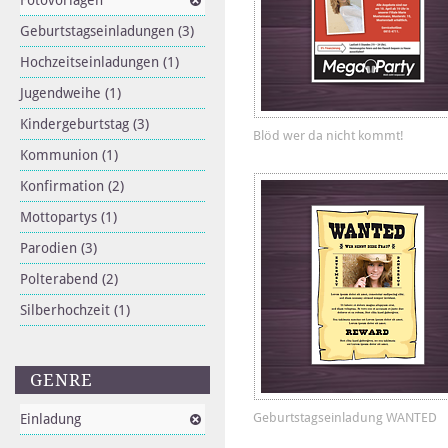
Fotovorlagen
Geburtstagseinladungen
(3)
Hochzeitseinladungen
(1)
Jugendweihe
(1)
Kindergeburtstag
(3)
Blöd wer da nicht kommt!
Kommunion
(1)
Konfirmation
(2)
Mottopartys
(1)
Parodien
(3)
Polterabend
(2)
Silberhochzeit
(1)
GENRE
Geburtstagseinladung WANTED
Einladung