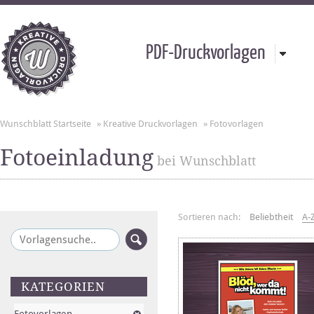
PDF-Druckvorlagen
Wunschblatt Startseite
»
Kreative Druckvorlagen
»
Fotovorlagen
Fotoeinladung
bei Wunschblatt
Sortieren nach:
Beliebtheit
A-
KATEGORIEN