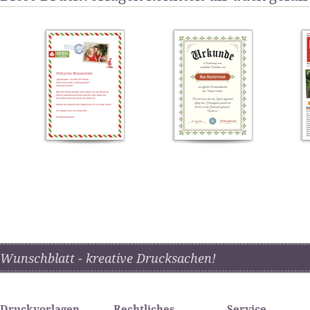
Wunschblatt - kreative Drucksachen!
Druckvorlagen
Rechtliches
Service