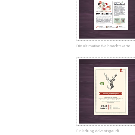
Die ultimative Weihnachtskarte
Einladung Adventsgaudi