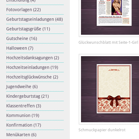
Einschulung
(4)
Fotovorlagen
(22)
Geburtstagseinladungen
(48)
Geburtstagsgrüße
(11)
Gutscheine
(16)
Glückwunschblatt mit Seite-1-Girl
Halloween
(7)
Hochzeitsdanksagungen
(2)
Hochzeitseinladungen
(19)
Hochzeitsglückwünsche
(2)
Jugendweihe
(6)
Kindergeburtstag
(21)
Klassentreffen
(3)
Kommunion
(19)
Konfirmation
(17)
Schmuckpapier dunkelrot
Menükarten
(6)