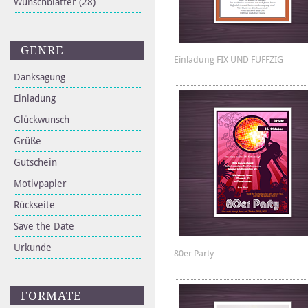
Wunschblätter
(28)
GENRE
Einladung FIX UND FUFFZIG
Danksagung
Einladung
Glückwunsch
Grüße
Gutschein
Motivpapier
Rückseite
Save the Date
Urkunde
80er Party
FORMATE