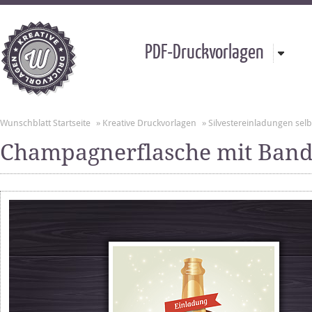
PDF-Druckvorlagen
Wunschblatt Startseite
»
Kreative Druckvorlagen
»
Silvestereinladungen sel
Champagnerflasche mit Band