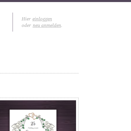
Hier
einloggen
oder
neu anmelden
.