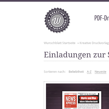
PDF-Dr
Wunschblatt Startseite
»
Kreative Druckvorla
Einladungen zur 
Sortieren nach:
Beliebtheit
A-Z
Neueste