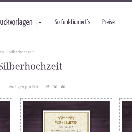
uckvorlagen
So funktioniert’s
Preise
gen
»
Silberhochzeit
Silberhochzeit
Vorlagen pro Seite:
15
30
60