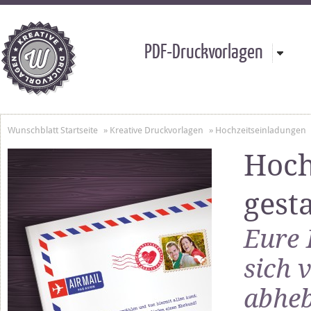
PDF-Druckvorlagen
Wunschblatt Startseite
»
Kreative Druckvorlagen
»
Hochzeitseinladungen
Hoch
gest
Eure 
sich 
abhe