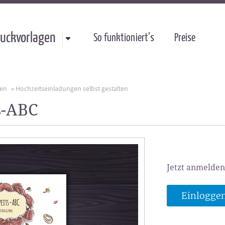
uckvorlagen
So funktioniert’s
Preise
gen
»
Hochzeitseinladungen selbst gestalten
s-ABC
Jetzt anmelden
Einlogge