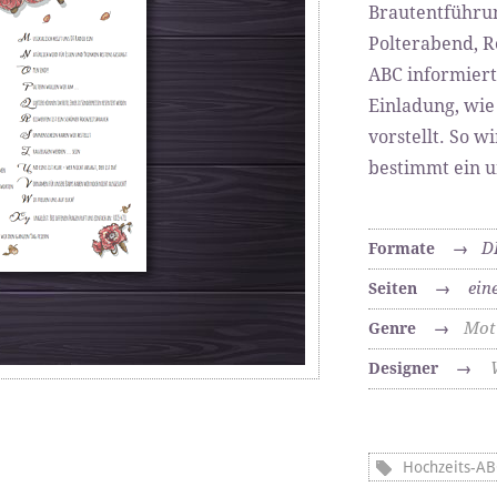
Brautentführun
Polterabend, R
ABC informiert
Einladung, wie
vorstellt. So w
bestimmt ein u
D
Formate
→
ein
Seiten
→
Mot
Genre
→
Designer
→
Hochzeits-AB