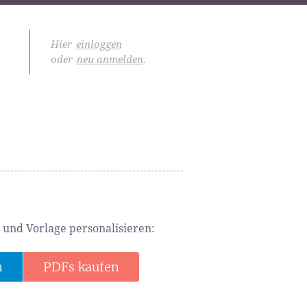
Hier
einloggen
oder
neu anmelden
.
 und Vorlage personalisieren:
n
PDFs kaufen