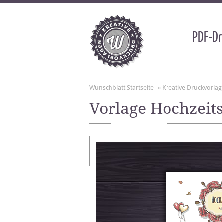
PDF-Dr
Wunschblatt Startseite
»
Kreative Druckvorla
Vorlage Hochzeit