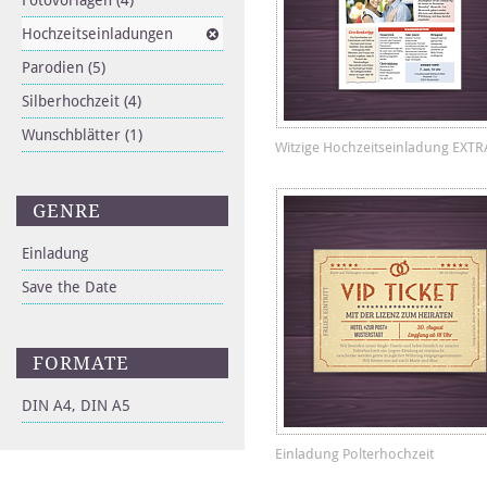
Fotovorlagen
(4)
Hochzeitseinladungen
Parodien
(5)
Silberhochzeit
(4)
Wunschblätter
(1)
Witzige Hochzeitseinladung EXTR
GENRE
Einladung
Save the Date
FORMATE
DIN A4, DIN A5
Einladung Polterhochzeit