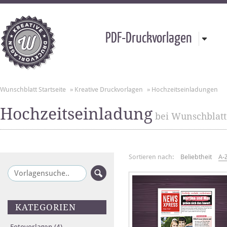
PDF-Druckvorlagen
Wunschblatt Startseite
»
Kreative Druckvorlagen
»
Hochzeitseinladungen
Hochzeitseinladung
bei Wunschblatt
Sortieren nach:
Beliebtheit
A-
KATEGORIEN