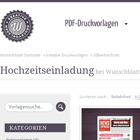
PDF-Druckvorlagen
Wunschblatt Startseite
»
Kreative Druckvorlagen
»
Silberhochzeit
Hochzeitseinladung
bei Wunschblatt
Sortieren nach:
Beliebtheit
A-
KATEGORIEN