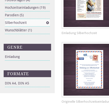
Fotovorlagen
(4)
Hochzeitseinladungen
(19)
Parodien
(5)
Silberhochzeit
Wunschblätter
(1)
Einladung Silberhochzeit
GENRE
Einladung
FORMATE
DIN A4, DIN A5
Originelle Silberhochzeitseinlad