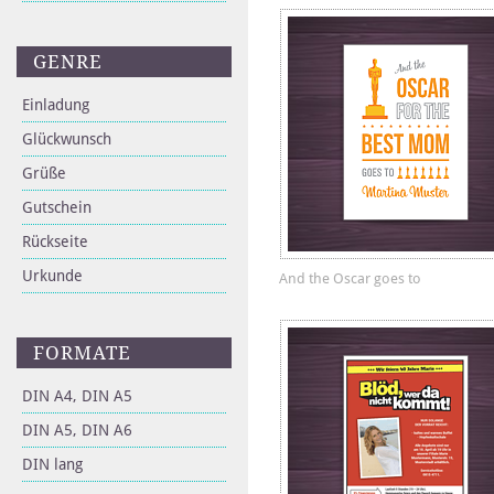
GENRE
Einladung
Glückwunsch
Grüße
Gutschein
Rückseite
Urkunde
And the Oscar goes to
FORMATE
DIN A4, DIN A5
DIN A5, DIN A6
DIN lang