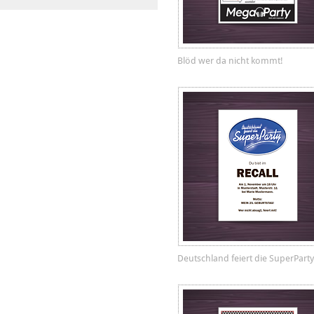
Blöd wer da nicht kommt!
Deutschland feiert die SuperParty