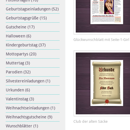
Fotovorlagen
(10)
Geburtstagseinladungen
(52)
Geburtstagsgrüße
(15)
Gutscheine
(17)
Halloween
(6)
Glückwunschblatt mit Seite-1-Girl
Kindergeburtstag
(37)
Mottopartys
(20)
Muttertag
(3)
Parodien
(32)
Silvestereinladungen
(1)
Urkunden
(6)
Valentinstag
(3)
Weihnachtseinladungen
(1)
Weihnachtsgutscheine
(9)
Club der alten Säcke
Wunschblätter
(1)