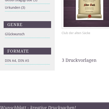
Geburtstagsgrüße
(3)
Urkunden
(3)
GENRE
Club der alten Säcke
Glückwunsch
FORMATE
3 Druckvorlagen
DIN A4, DIN A5
Wunschblatt - kreative Drucksachen!